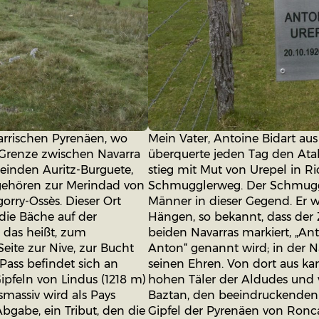
arrischen Pyrenäen, wo
Mein Vater, Antoine Bidart au
r Grenze zwischen Navarra
überquerte jeden Tag den Atal
inden Auritz-Burguete,
stieg mit Mut von Urepel in R
 gehören zur Merindad von
Schmugglerweg. Der Schmugge
orry-Ossès. Dieser Ort
Männer in dieser Gegend. Er w
die Bäche auf der
Hängen, so bekannt, dass der
n, das heißt, zum
beiden Navarras markiert, „An
eite zur Nive, zur Bucht
Anton“ genannt wird; in der N
-Pass befindet sich an
seinen Ehren. Von dort aus ka
pfeln von Lindus (1218 m)
hohen Täler der Aldudes und v
massiv wird als Pays
Baztan, den beeindruckenden 
bgabe, ein Tribut, den die
Gipfel der Pyrenäen von Ronc