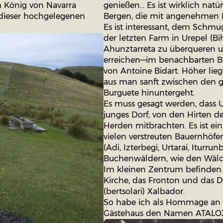
m König von Navarra
genießen… Es ist wirklich natü
n dieser hochgelegenen
Bergen, die mit angenehmen 
Es ist interessant, dem Schmu
der letzten Farm in Urepel (B
Ahunztarreta zu überqueren u
erreichen—im benachbarten Bu
von Antoine Bidart. Höher lieg
aus man sanft zwischen den 
Burguete hinuntergeht.
Es muss gesagt werden, dass 
junges Dorf, von den Hirten de
Herden mitbrachten. Es ist ein
vielen verstreuten Bauernhöf
(Adi, Izterbegi, Urtarai, Iturru
Buchenwäldern, wie den Wäl
Im kleinen Zentrum befinden
Kirche, das Fronton und das 
(bertsolari) Xalbador.
So habe ich als Hommage an 
Gästehaus den Namen ATALOZ