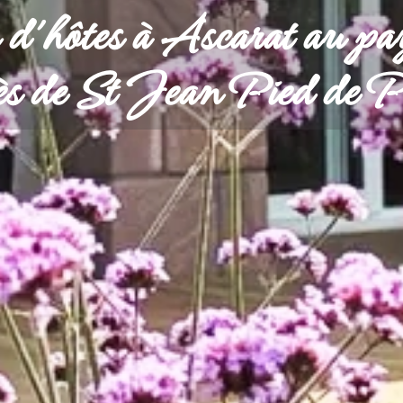
'hôtes à Ascarat au pay
ès de St Jean Pied de P