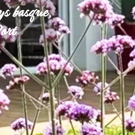
s basque,
ort