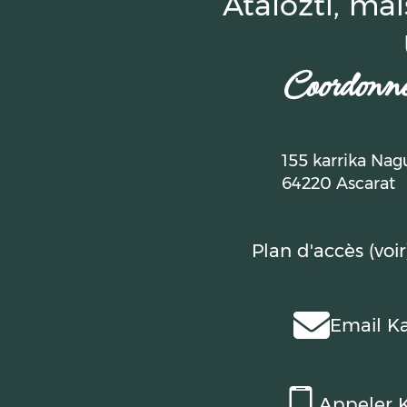
Atalozti, ma
Coordonné
155 karrika Nag
64220 Ascarat
Plan d'accès (voir
Email Ka
Appeler K