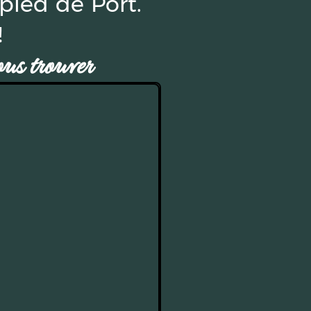
pied de Port.
!
s trouver