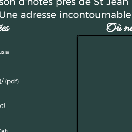
ison d'hôtes près de St Jean 
Une adresse incontournable
es
Où nou
usia
)
/ (pdf)
ti
ati