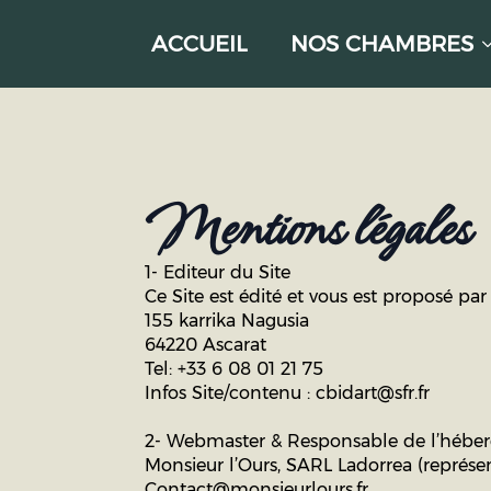
ACCUEIL
NOS CHAMBRES
Mentions légales
1- Editeur du Site
Ce Site est édité et vous est proposé 
155 karrika Nagusia
64220 Ascarat
Tel: +33 6 08 01 21 75
Infos Site/contenu : cbidart@sfr.fr
2- Webmaster & Responsable de l’hébe
Monsieur l’Ours, SARL Ladorrea (représe
Contact@monsieurlours.fr