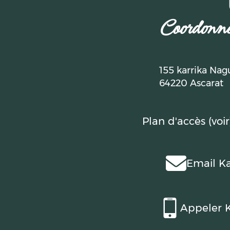
Coordonné
155 karrika Nag
64220 Ascarat
Plan d'accès (voir
Email Ka
Appeler K