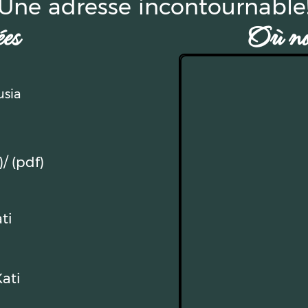
Une adresse incontournable
es
Où nou
usia
)
/ (pdf)
ti
ati