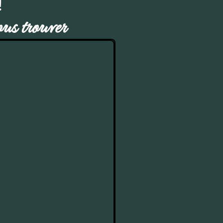
!
s trouver