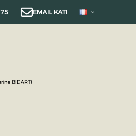
 75
EMAIL KATI
herine BIDART)